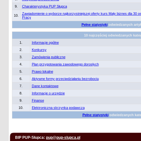
9.
Charakterystyka PUP Słupca
Zawiadomienie o wyborze najkorzystniejszej oferty kurs Mały biznes dla 30
10.
Pracy
Pełne statystyki
odwiedzanych arty
10 najczęściej odwiedzanych kateg
1.
Informacje ogólne
2.
Konkursy
3.
Zamówienia publiczne
4.
Plan przygotowania zawodowego dorosłych
5.
Prawo lokalne
6.
Aktywne formy przeciwdziałaniu bezrobociu
7.
Dane kontaktowe
8.
Informacje o urzędzie
9.
Finanse
10.
Elektroniczna skrzynka podawcza
Pełne statystyki
odwiedzanych kate
BIP PUP-Słupca:
pup@pup-slupca.pl