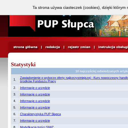
Ta strona używa ciasteczek (cookies), dzięki którym 
Statystyki
10 najczęściej odwiedzanych arty
Zawiadomienie o wyborze oferty najkorzystniejszej - Kurs nowoczesny handl
1.
środków Funduszu Pracy
2.
Informacje o urzędzie
3.
Informacje o urzędzie
4.
Informacje o urzędzie
5.
Informacje o urzędzie
6.
Charakterystyka PUP Słupca
7.
Informacje o urzędzie
8.
Modyfikacja treści SIWZ